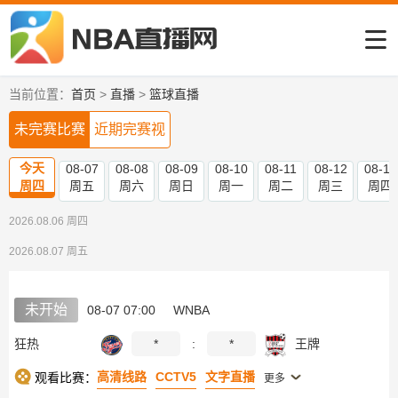
当前位置：
首页
>
直播
>
篮球直播
未完赛比赛
近期完赛视
频
今天
08-07
08-08
08-09
08-10
08-11
08-12
08-13
周四
周五
周六
周日
周一
周二
周三
周四
2026.08.06 周四
2026.08.07 周五
未开始
08-07 07:00
WNBA
狂热
*
:
*
王牌
高清线路
CCTV5
文字直播
观看比赛：
更多