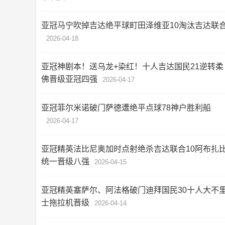
亚冠马宁吹掉吉达绝平球町田泽维亚10淘汰吉达联
2026-04-18
亚冠神剧本！送乌龙+染红！十人吉达国民21逆转柔
佛晋级亚冠四强
2026-04-17
亚冠菲尔米诺破门萨德遭绝平点球78神户胜利船
2026-04-17
亚冠精英法比尼奥加时点射绝杀吉达联合10阿布扎
统一晋级八强
2026-04-15
亚冠精英塞萨尔、阿法格破门迪拜国民30十人大不
士拖拉机晋级
2026-04-14