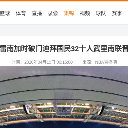
篮球
体育
直播
录像
集锦
视频
球队
赛事
雷南加时破门迪拜国民32十人武里南联
时间：2026年04月19日 00:15:00
来源：NBA直播吧