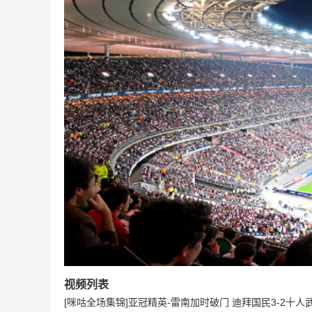
视频列表
[咪咕全场集锦]亚冠精英-雷南加时破门 迪拜国民3-2十