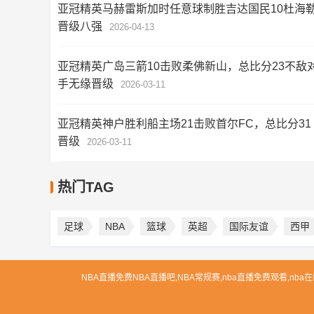
亚冠精英马赫雷斯加时任意球制胜吉达国民10杜海
晋级八强
2026-04-13
亚冠精英广岛三箭10击败柔佛新山，总比分23不敌
手无缘晋级
2026-03-11
亚冠精英神户胜利船主场21击败首尔FC，总比分31
晋级
2026-03-11
热门TAG
足球
NBA
篮球
英超
国际友谊
西甲
NBA直播免费NBA直播吧,NBA常规赛,nba直播免费观看,