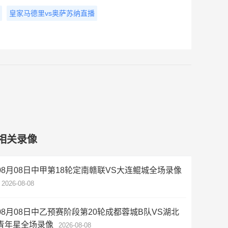
皇家马德里vs奥萨苏纳直播
相关录像
08月08日中甲第18轮定南赣联VS大连鲲城全场录像
2026-08-08
08月08日中乙预赛阶段第20轮成都蓉城B队VS湖北
青年星全场录像
2026-08-08