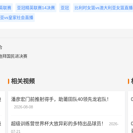
英联赛
亚冠精英联赛14决赛
亚冠
比利时女篮vs澳大利亚女篮直播
亚vs皇家社会直播
合
迪拜国民进决赛
相关视频
迪
潘彦宏门前推射得手，助莆田队40领先龙岩队！
2026-08-08
级
超级训练营世界杯大放异彩的多特出品球员！
2026-
07-21