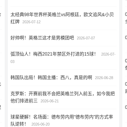
合
太经典98年世界杯英格兰vs阿根廷，欧文追风&小贝
红牌
2026-07-12
好帅啊！英格兰这才是男模团吧
2026-07-07
弧顶仙人！梅西2021年禁区外打进的15球！
2026-07-
03
韩国队出局！韩国主播：西八，真是的啊
2026-06-28
比
克罗斯：开赛前我不会把英格兰列入前五，如今我把
他们排进前三
2026-06-21
里
球星硬解！名场面：德布劳内用“德布劳内”的方式率
队逆转！
2026-06-20