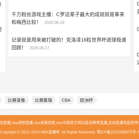
勒
千万粉丝游戏主播：C罗这辈子最大的成就就是拿来
和梅西比较！
2026-06-19
对
记录就是用来被打破的！克洛泽16粒世界杯进球极速
回顾！
2026-06-17
比赛录像
比赛集锦
CBA
欧洲杯
nba在线直播,nba视频直播,nba录像回放,nba中国官方网站篮球赛事直播,足球直播
Copyright © 2021-2024 NBA直播吧. All Rights Reserved.
晋ICP备2022006675号-