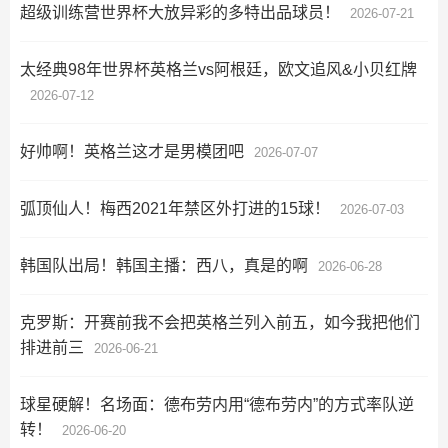
超级训练营世界杯大放异彩的多特出品球员！
2026-07-21
太经典98年世界杯英格兰vs阿根廷，欧文追风&小贝红牌
2026-07-12
好帅啊！英格兰这才是男模团吧
2026-07-07
弧顶仙人！梅西2021年禁区外打进的15球！
2026-07-03
韩国队出局！韩国主播：西八，真是的啊
2026-06-28
克罗斯：开赛前我不会把英格兰列入前五，如今我把他们
排进前三
2026-06-21
球星硬解！名场面：德布劳内用“德布劳内”的方式率队逆
转！
2026-06-20