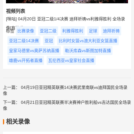
视频列表
[咪咕] 04月20日 亚冠二级1/4决赛 迪拜祈祷vs利雅得胜利 全场录
像[有比分]
标签
比赛录像
亚冠二级
利雅得胜利
足球
迪拜祈祷
亚冠二级14决赛
亚冠
比利时女篮vs澳大利亚女篮直播
皇家马德里vs奥萨苏纳直播
勒沃库森vs斯图加特直播
雄鹿vs开拓者直播
瓦伦西亚vs皇家社会直播
上一篇：
04月19日亚冠精英联赛14决赛武里南联vs迪拜国民全场录
像
下一篇：
04月21日亚冠精英联赛半决赛神户胜利船vs吉达国民全场录
像
相关录像