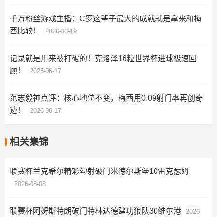
千万粉丝游戏主播：C罗这辈子最大的成就就是拿来和梅
西比较！
2026-06-19
记录就是用来被打破的！克洛泽16粒世界杯进球极速回
顾！
2026-06-17
范志毅神点评：核心地位不变，梅西用0.09射门率再创奇
迹！
2026-06-17
相关集锦
联赛杯兰克希尔精彩勾射破门米德尔斯堡10雷克瑟姆
2026-08-08
联赛杯阿姆斯特朗破门特林达德建功狼队30维尔港
2026-