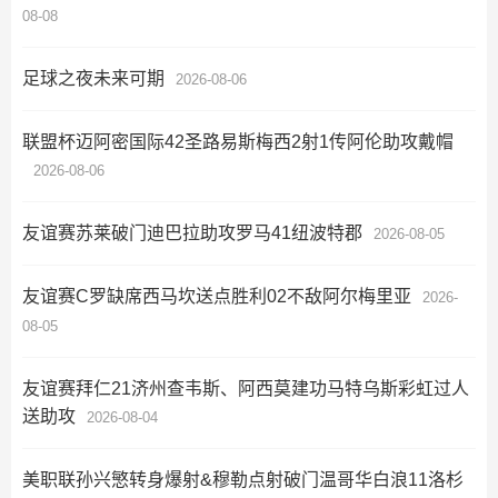
08-08
足球之夜未来可期
2026-08-06
联盟杯迈阿密国际42圣路易斯梅西2射1传阿伦助攻戴帽
2026-08-06
友谊赛苏莱破门迪巴拉助攻罗马41纽波特郡
2026-08-05
友谊赛C罗缺席西马坎送点胜利02不敌阿尔梅里亚
2026-
08-05
友谊赛拜仁21济州查韦斯、阿西莫建功马特乌斯彩虹过人
送助攻
2026-08-04
美职联孙兴慜转身爆射&穆勒点射破门温哥华白浪11洛杉