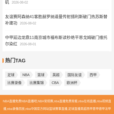
矶
2026-08-02
友谊赛阿森纳41客胜赫罗纳道曼传射措利斯破门热苏斯替
补建功
2026-08-02
中甲延边龙鼎11南京城市福布斯读秒绝平恩戈姆破门维托
尔染红
2026-08-01
热门TAG
足球
NBA
篮球
英超
国际友谊
西甲
比赛录像
比赛集锦
CBA
欧洲杯
NBA直播免费NBA直播吧,NBA常规赛,nba直播免费观看,nba在线直播,nba视频直
播,nba录像回放,nba中国官方网站篮球赛事直播,足球直播英超西甲意甲德甲法甲